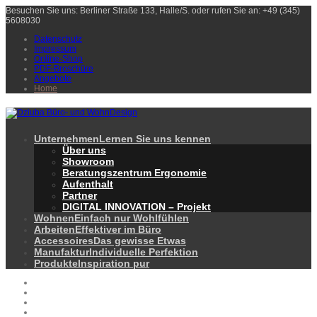
Besuchen Sie uns: Berliner Straße 133, Halle/S. oder rufen Sie an: +49 (345)
5608030
Datenschutz
Impressum
Online-Shop
PDF-Broschüre
Angebote
Home
Unternehmen
Lernen Sie uns kennen
Über uns
Showroom
Beratungszentrum Ergonomie
Aufenthalt
Partner
DIGITAL INNOVATION – Projekt
Wohnen
Einfach nur Wohlfühlen
Arbeiten
Effektiver im Büro
Accessoires
Das gewisse Etwas
Manufaktur
Individuelle Perfektion
Produkte
Inspiration pur