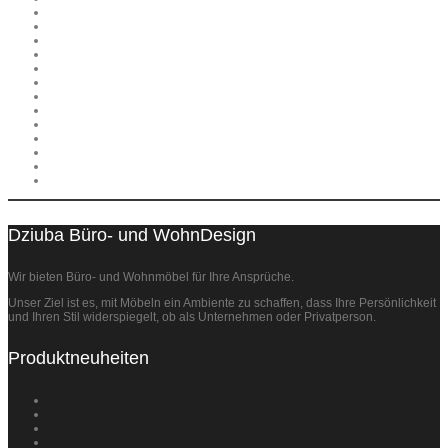
Dziuba Büro- und WohnDesign
Wir bieten Büro- und Wohnmöbel für Ihre Ansprüche.
Unser Ziel ist es, mit Möbeln ein Ambiente zu schaffen, dass Ihre Persönlichkeit
und Ihren Stil widerspiegelt, ob als Unternehmen oder Privatperson.
Produktneuheiten