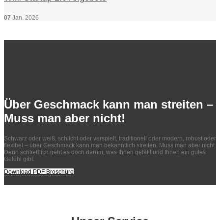
07
Jan.
2026
Über Geschmack kann man streiten –
Muss man aber nicht!
Schwarz oder weiß, schlicht oder verspielt, traditionell oder modern, robust oder
flexibel – über Geschmack kann man bekanntlich streiten. Muss man aber nicht.
Denn schließlich geht es doch darum, was Ihnen gefällt und Ihnen ein gutes
Gefühl gibt.
Download PDF Broschüre