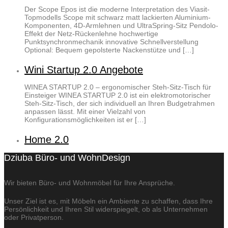
Der Scope Epos ist die moderne Interpretation des Viasit-
Topmodells Scope mit schwarz matt lackierten Aluminium-
Komponenten, 4D-Armlehnen und UltraSpring-Sitz Pendolo-
Effekt der Netz-Rückenlehne hochwertige
Punktsynchronmechanik innovative Schnellverstellung
Optional: Bequem gepolsterte Nackenstütze und […]
Wini Startup 2.0 Angebote
WINEA STARTUP 2.0 – ergonomischer Steh-Sitz-Tisch für
Einsteiger WINEA STARTUP 2.0 ist ein elektromotorischer
Steh-Sitz-Tisch, der sich individuell an Ihren Budgetrahmen
anpassen lässt. Mit einer Vielzahl von
Konfigurationsmöglichkeiten ist er […]
Home 2.0
Dziuba Büro- und WohnDesign
Wir bieten Büro- und Wohnmöbel für Ihre Ansprüche.
Unser Ziel ist es, mit Möbeln ein Ambiente zu schaffen, dass Ihre
Persönlichkeit und Ihren Stil widerspiegelt, ob als Unternehmen
oder Privatperson.