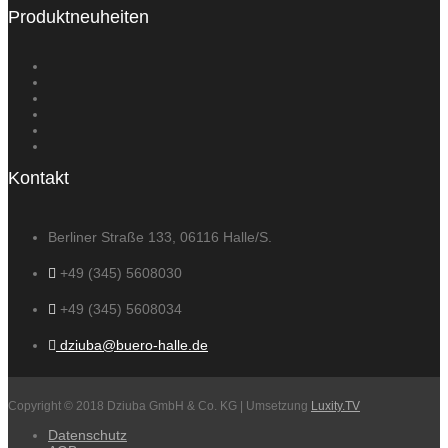
Produktneuheiten
Kontakt
Berliner Straße 133, 06116 Halle/S.
+49 (345) 5608030
+49 (345) 5608034
dziuba@buero-halle.de
Copyright © 2018 Dziuba GmbH & Co. KG | Umsetzung
Luxity.TV
Datenschutz