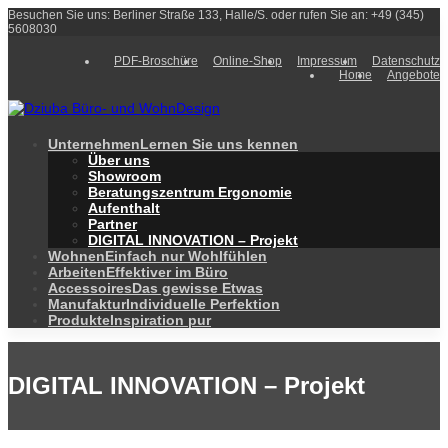
Besuchen Sie uns: Berliner Straße 133, Halle/S. oder rufen Sie an: +49 (345)
5608030
PDF-Broschüre
Online-Shop
Impressum
Datenschutz
Home
Angebote
Unternehmen
Lernen Sie uns kennen
Über uns
Showroom
Beratungszentrum Ergonomie
Aufenthalt
Partner
DIGITAL INNOVATION – Projekt
Wohnen
Einfach nur Wohlfühlen
Arbeiten
Effektiver im Büro
Accessoires
Das gewisse Etwas
Manufaktur
Individuelle Perfektion
Produkte
Inspiration pur
DIGITAL INNOVATION – Projekt