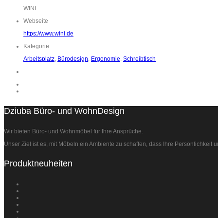
WINI
Webseite
https://www.wini.de
Kategorie
Arbeitsplatz
,
Bürodesign
,
Ergonomie
,
Schreibtisch
Dziuba Büro- und WohnDesign
Wir bieten Büro- und Wohnmöbel für Ihre Ansprüche.
Unser Ziel ist es, mit Möbeln ein Ambiente zu schaffen, dass Ihre Persönlichkeit 
Produktneuheiten