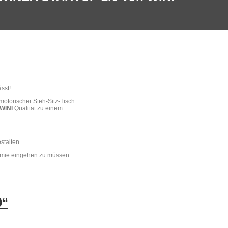
sst!
motorischer Steh-Sitz-Tisch
WINI
Qualität zu einem
stalten.
omie eingehen zu müssen.
0“