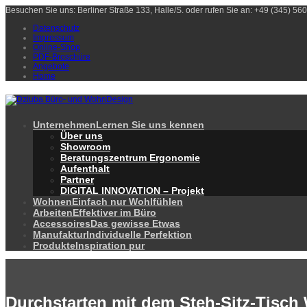
Besuchen Sie uns: Berliner Straße 133, Halle/S. oder rufen Sie an: +49 (345) 5
Datenschutz
Impressum
Online-Shop
PDF-Broschüre
Angebote
Home
Unternehmen
Lernen Sie uns kennen
Über uns
Showroom
Beratungszentrum Ergonomie
Aufenthalt
Partner
DIGITAL INNOVATION – Projekt
Wohnen
Einfach nur Wohlfühlen
Arbeiten
Effektiver im Büro
Accessoires
Das gewisse Etwas
Manufaktur
Individuelle Perfektion
Produkte
Inspiration pur
Durchstarten mit dem Steh-Sitz-Tisc