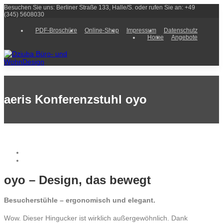
Besuchen Sie uns: Berliner Straße 133, Halle/S. oder rufen Sie an: +49
(345) 5608030
PDF-Broschüre
Online-Shop
Impressum
Datenschutz
Home
Angebote
aeris Konferenzstuhl oyo
oyo – Design, das bewegt
Besucherstühle – ergonomisch und elegant.
Wow. Dieser Hingucker ist wirklich außergewöhnlich. Dank