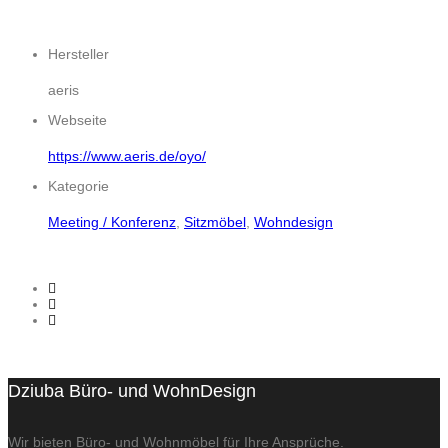
Hersteller
aeris
Webseite
https://www.aeris.de/oyo/
Kategorie
Meeting / Konferenz
,
Sitzmöbel
,
Wohndesign
Dziuba Büro- und WohnDesign
Wir bieten Büro- und Wohnmöbel für Ihre Ansprüche.