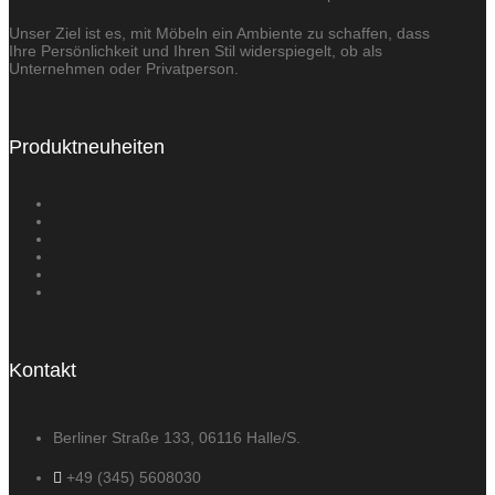
Unser Ziel ist es, mit Möbeln ein Ambiente zu schaffen, dass
Ihre Persönlichkeit und Ihren Stil widerspiegelt, ob als
Unternehmen oder Privatperson.
Produktneuheiten
Kontakt
Berliner Straße 133, 06116 Halle/S.
+49 (345) 5608030