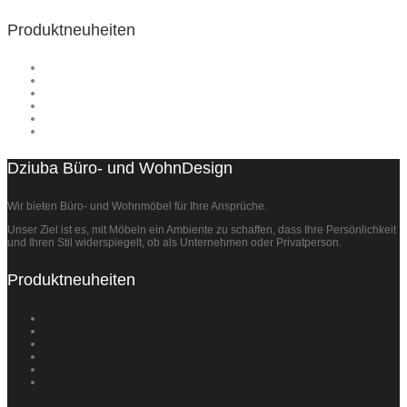
Produktneuheiten
Dziuba Büro- und WohnDesign
Wir bieten Büro- und Wohnmöbel für Ihre Ansprüche.
Unser Ziel ist es, mit Möbeln ein Ambiente zu schaffen, dass Ihre Persönlichkeit
und Ihren Stil widerspiegelt, ob als Unternehmen oder Privatperson.
Produktneuheiten