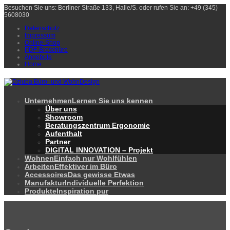
Besuchen Sie uns: Berliner Straße 133, Halle/S. oder rufen Sie an: +49 (345)
5608030
Datenschutz
Impressum
Online-Shop
PDF-Broschüre
Angebote
Home
Unternehmen
Lernen Sie uns kennen
Über uns
Showroom
Beratungszentrum Ergonomie
Aufenthalt
Partner
DIGITAL INNOVATION – Projekt
Wohnen
Einfach nur Wohlfühlen
Arbeiten
Effektiver im Büro
Accessoires
Das gewisse Etwas
Manufaktur
Individuelle Perfektion
Produkte
Inspiration pur