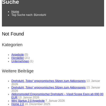
Suche
Home
Tag-Suche nach: Bürostuhl
Not Found
Kategorien
Angebote
(5)
Hersteller
(21)
Unternehmen
(1)
Weitere Beiträge
Drehstuhl „Toleo“ ergonomisches Sitzen zum Aktionspreis
13. Januar
2026
Drehstuhl „Toleo“ ergonomisches Sitzen zum Aktionspreis
13. Januar
2026
Aktionsmodell Ergonomischer Drehstuhl – Viasit Scope Epos ab 690,00
EUR
13. Januar 2026
Wini Startup 2.0 Angebote
7. Januar 2026
Home 2.0
16. Dezember 2025